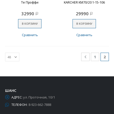
Te Проффи
KARCHER КМ70/20 1-15-106
32990
29990
Р
Р
В КОРЗИНУ
В КОРЗИНУ
Сравнить
Сравнить
1
2
ШАНС
АДРЕС:
ул. Проточная, 10/1
ТЕЛЕФОН:
8-923-662-7888