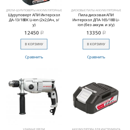
ДРЕЛИ-ШУРУПОВЕРТЫ АККУМУЛЯТОРНЫЕ
ДИСКОВЫЕ ПИЛЫ АККУМУЛЯТОРНЫЕ
Шуруповерт АПИ Интерскол
Пила дисковая АПИ
ДА-13/18ВК Li-ion (2х2,0Ач, з/
Интерскол ДПА-165/18В Li-
у)
ion (без аккум. и з/у)
12450
13350
Р
Р
В КОРЗИНУ
В КОРЗИНУ
Сравнить
Сравнить
УДАРНЫЕ ДРЕЛИ
АККУМУЛЯТОРЫ ДЛЯ ИНСТРУМЕНТА