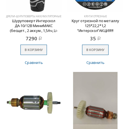
ДРЕЛИ-ШУРУПОВЕРТЫ АККУМУЛЯТОРНЫЕ
КРУГИ ОТРЕЗНЫЕ
Шуруповерт Интерскол
Круг отрезной по металлу
ДА-10/12В МиниМАКС
125*22,2*1,2
(бесщет., 2 аккум., 1,5Ач, Li-
“Интерскол”АКЦИЯ!!!
ion)
7290
35
Р
Р
В КОРЗИНУ
В КОРЗИНУ
Сравнить
Сравнить