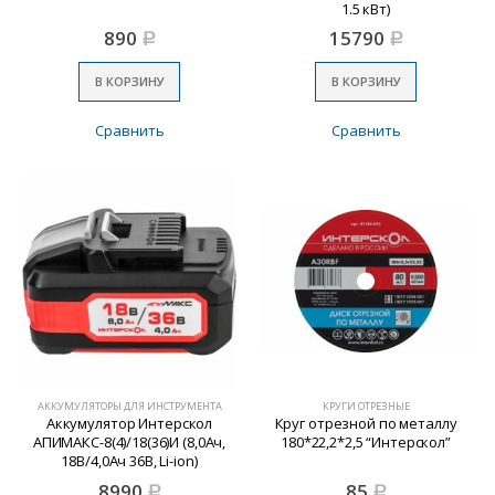
1.5 кВт)
890
15790
Р
Р
В КОРЗИНУ
В КОРЗИНУ
Сравнить
Сравнить
АККУМУЛЯТОРЫ ДЛЯ ИНСТРУМЕНТА
КРУГИ ОТРЕЗНЫЕ
Аккумулятор Интерскол
Круг отрезной по металлу
АПИМАКС-8(4)/18(36)И (8,0Ач,
180*22,2*2,5 “Интерскол”
18В/4,0Ач 36В, Li-ion)
8990
85
Р
Р