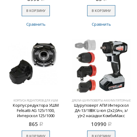
В КОРЗИНУ
В КОРЗИНУ
Сравнить
Сравнить
КОРПУСА РЕДУКТОРОВ ДЛЯ УШМ
ДРЕЛИ-ШУРУПОВЕРТЫ АККУМУЛЯТОРНЫЕ
Корпус редуктора УШМ
Шуруповерт АПИ Интерскол
Felisatti AG 125/1100,
ДА-13/18ВК Li-ion (2х2,0Ач, з/
Интерскол 125/1000
у)+2 насадки КомбиМакс
865
10990
Р
Р
В КОРЗИНУ
В КОРЗИНУ